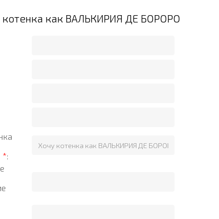
а котенка как ВАЛЬКИРИЯ ДЕ БОРОРО
нка
?
*
:
е
ие