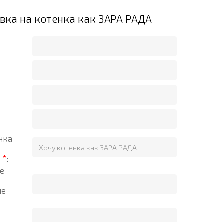
вка на котенка как ЗАРА РАДА
нка
?
*
:
е
ие