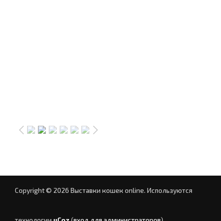
Copyright © 2026 Выставки кошек online.
Используются
технологии
uCoz
(
вход для администраторов
)