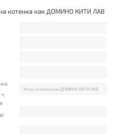
 на котенка как ДОМИНО КИТИ ЛАВ
нка
?
*
:
е
ие