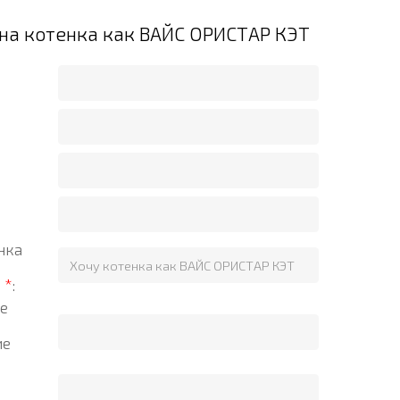
 на котенка как ВАЙС ОРИСТАР КЭТ
нка
?
*
:
е
ие