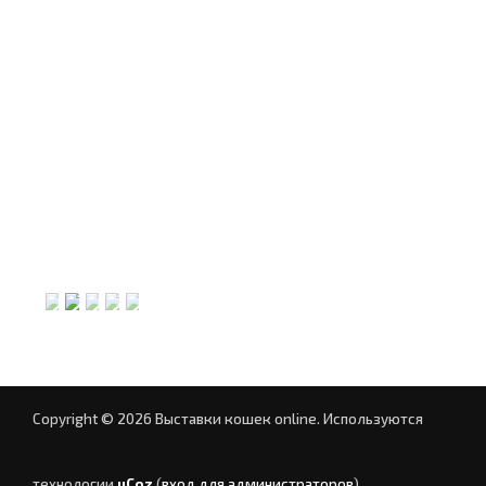
Copyright © 2026 Выставки кошек online.
Используются
технологии
uCoz
(
вход для администраторов
)