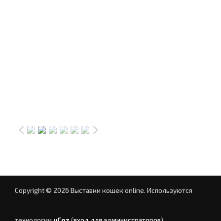
Copyright © 2026 Выставки кошек online.
Используются
технологии
uCoz
(
вход для администраторов
)