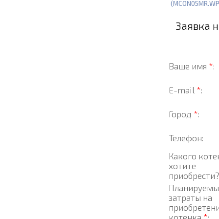
(MCON05MR.WP
Заявка 
Ваше имя
*
:
E-mail
*
:
Город
*
:
Телефон:
Какого коте
хотите
приобрести
Планируемы
затраты на
приобретен
котенка
*
: