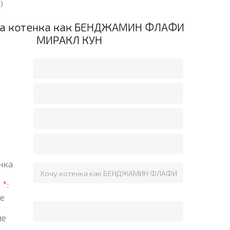
)
на котенка как БЕНДЖАМИН ФЛАФИ
МИРАКЛ КУН
нка
?
*
:
е
ие