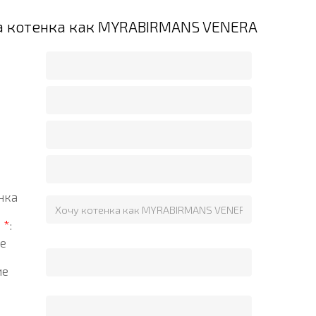
а котенка как MYRABIRMANS VENERA
нка
?
*
:
е
ие