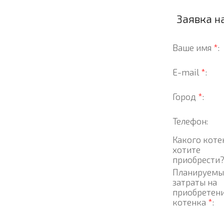
Заявка н
Ваше имя
*
:
E-mail
*
:
Город
*
:
Телефон:
Какого коте
хотите
приобрести
Планируемы
затраты на
приобретен
котенка
*
: