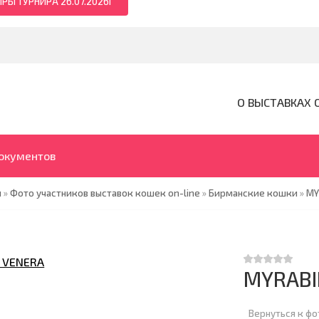
РЫ ТУРНИРА 26.07.2026Г
О ВЫСТАВКАХ 
документов
я
»
Фото участников выставок кошек on-line
»
Бирманские кошки
»
MY
MYRABI
Вернуться к ф