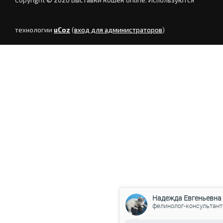
технологии
uCoz
(
вход для администраторов
)
Надежда Евгеньевна
фелинолог-консультант