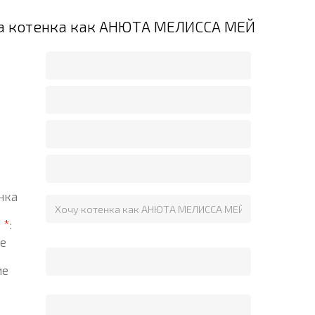
на котенка как АНЮТА МЕЛИССА МЕЙ
нка
?
*
:
е
ие