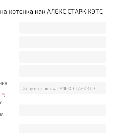
 на котенка как АЛЕКС СТАРК КЭТС
нка
?
*
:
е
ие