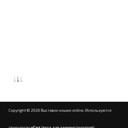
Copyright © 2026 Выставки кошек online.
Используются
технологии
uCoz
(
вход для администраторов
)