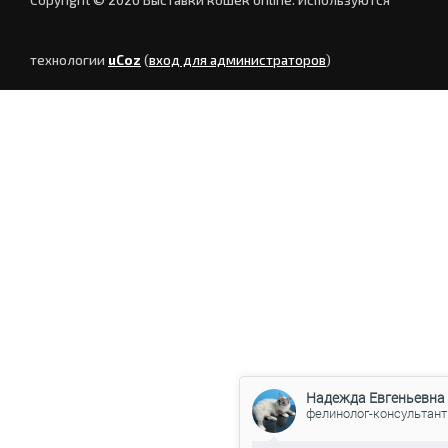
технологии
uCoz
(
вход для администраторов
)
Надежда Евгеньевна
фелинолог-консультант