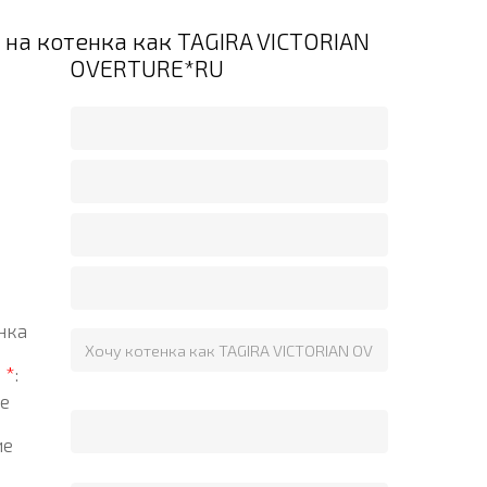
 на котенка как TAGIRA VICTORIAN
OVERTURE*RU
нка
?
*
:
е
ие