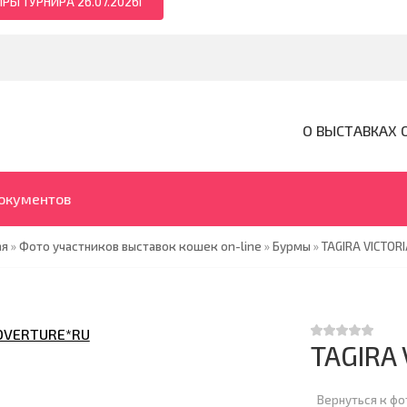
РЫ ТУРНИРА 26.07.2026Г
О ВЫСТАВКАХ 
документов
ая
»
Фото участников выставок кошек on-line
»
Бурмы
»
TAGIRA VICTOR
TAGIRA
Вернуться к ф