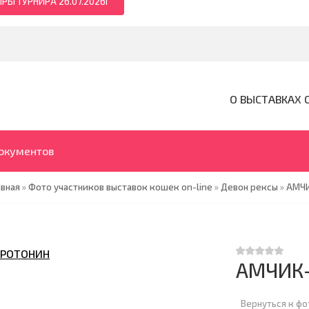
РЫ ТУРНИРА 26.07.2026Г
О ВЫСТАВКАХ 
документов
авная
»
Фото участников выставок кошек on-line
»
Девон рексы
»
АМЧИ
АМЧИК-
Вернуться к ф