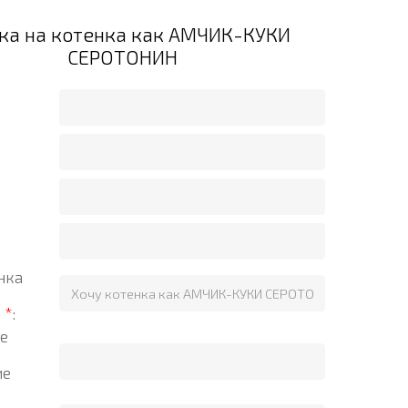
ка на котенка как АМЧИК-КУКИ
СЕРОТОНИН
нка
?
*
:
е
ие