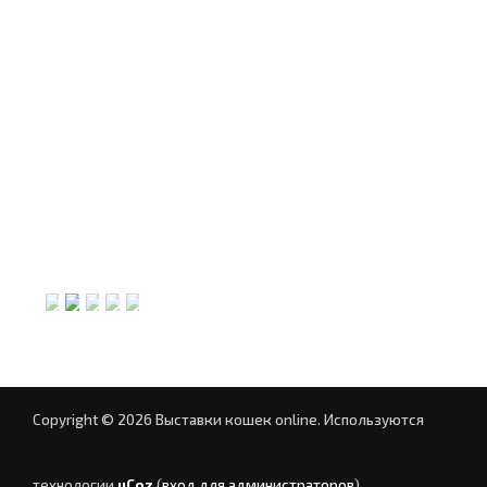
Copyright © 2026 Выставки кошек online.
Используются
технологии
uCoz
(
вход для администраторов
)