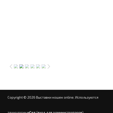
Copyright © 2026 Выставки кошек online.
Используются
технологии
uCoz
(
вход для администраторов
)