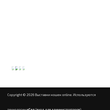
Copyright © 2026 Выставки кошек online.
Используются
технологии
uCoz
(
вход для администраторов
)