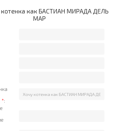
а котенка как БАСТИАН МИРАДА ДЕЛЬ
МАР
нка
?
*
:
е
ие