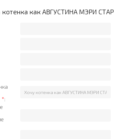
а котенка как АВГУСТИНА МЭРИ СТАР
нка
?
*
:
е
ие