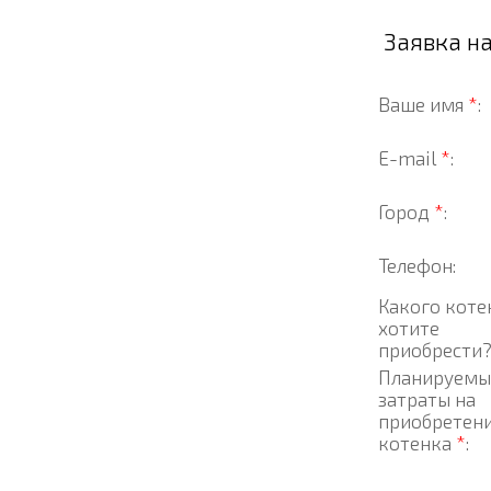
Заявка н
Ваше имя
*
:
E-mail
*
:
Город
*
:
Телефон:
Какого коте
хотите
приобрести
Планируемы
затраты на
приобретен
котенка
*
: