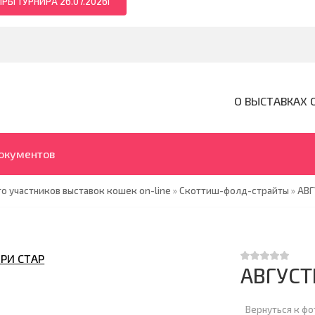
РЫ ТУРНИРА 26.07.2026Г
О ВЫСТАВКАХ 
документов
о участников выставок кошек on-line
»
Скоттиш-фолд-страйты
»
АВГ
АВГУСТ
Вернуться к ф