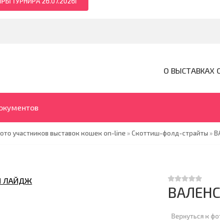
РЫ ТУРНИРА 26.07.2026Г
О ВЫСТАВКАХ 
документов
ото участников выставок кошек on-line
»
Скоттиш-фолд-страйты
»
В
ВАЛЕН
Вернуться к ф