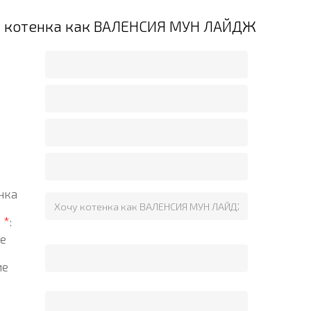
а котенка как ВАЛЕНСИЯ МУН ЛАЙДЖ
нка
?
*
:
е
ие