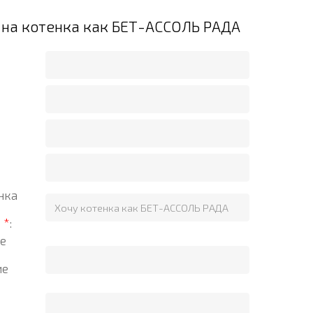
 на котенка как БЕТ-АССОЛЬ РАДА
нка
?
*
:
е
ие