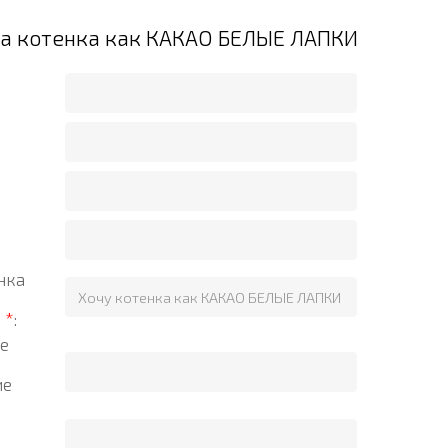
на котенка как КАКАО БЕЛЫЕ ЛАПКИ
нка
?
*
:
е
ие