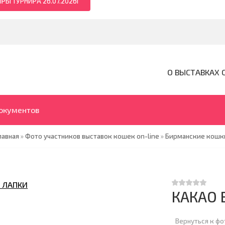
РЫ ТУРНИРА 26.07.2026Г
О ВЫСТАВКАХ 
документов
лавная
»
Фото участников выставок кошек on-line
»
Бирманские кошк
КАКАО 
Вернуться к ф