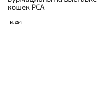
кошек PCA
№254