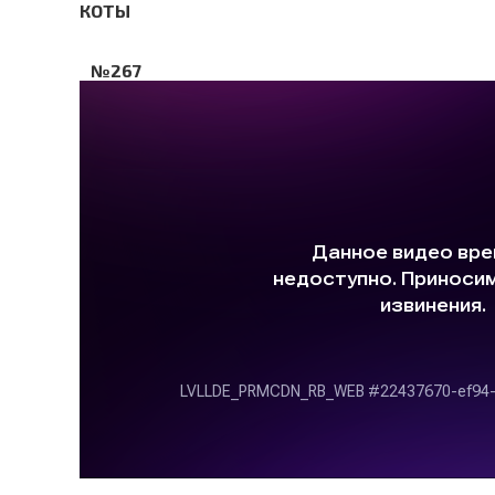
КОТЫ
№267