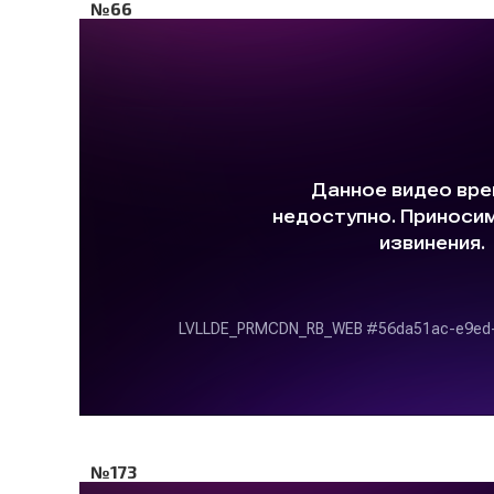
№66
№173