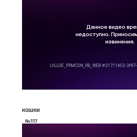
КОШКИ
№117