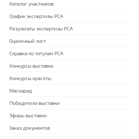
Каталог участников
График экспертизы PCA
Результаты экспертизы PCA
Оценочный лист
Справка по титулам PCA
Конкурсы выставки
Конкурсы красоты
Маскарад
Победители выставки
Эфиры выставки
Заказ документов