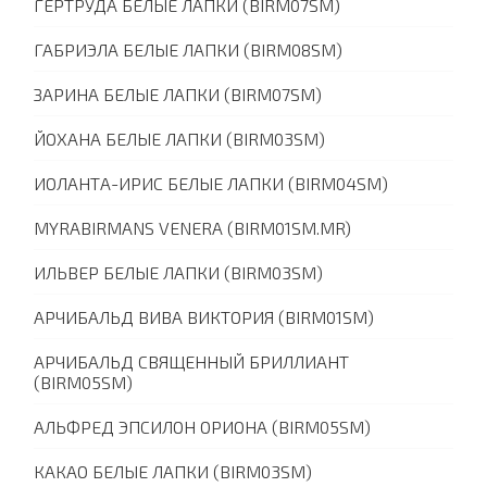
ГЕРТРУДА БЕЛЫЕ ЛАПКИ (BIRM07SM)
ГАБРИЭЛА БЕЛЫЕ ЛАПКИ (BIRM08SM)
ЗАРИНА БЕЛЫЕ ЛАПКИ (BIRM07SM)
ЙОХАНА БЕЛЫЕ ЛАПКИ (BIRM03SM)
ИОЛАНТА-ИРИС БЕЛЫЕ ЛАПКИ (BIRM04SM)
MYRABIRMANS VENERA (BIRM01SM.MR)
ИЛЬВЕР БЕЛЫЕ ЛАПКИ (BIRM03SM)
АРЧИБАЛЬД ВИВА ВИКТОРИЯ (BIRM01SM)
АРЧИБАЛЬД СВЯЩЕННЫЙ БРИЛЛИАНТ
(BIRM05SM)
АЛЬФРЕД ЭПСИЛОН ОРИОНА (BIRM05SM)
КАКАО БЕЛЫЕ ЛАПКИ (BIRM03SM)