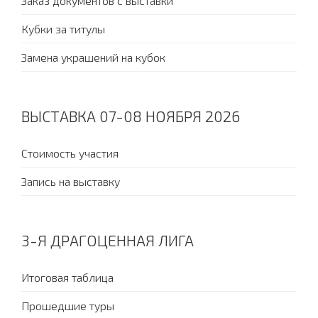
Заказ документов с выставки
Кубки за титулы
Замена украшений на кубок
ВЫСТАВКА 07-08 НОЯБРЯ 2026
Стоимость участия
Запись на выставку
3-Я ДРАГОЦЕННАЯ ЛИГА
Итоговая таблица
Прошедшие туры