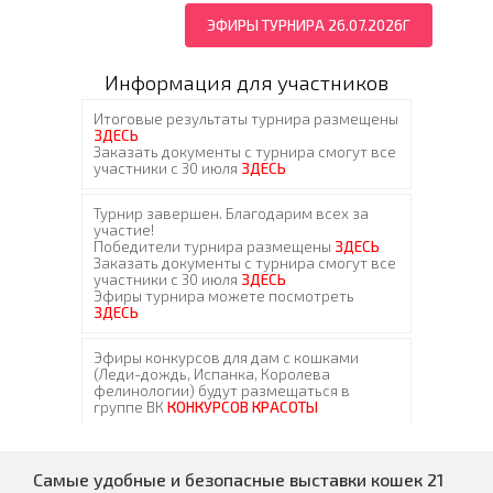
ЭФИРЫ ТУРНИРА 26.07.2026Г
Информация для участников
Самые удобные и безопасные выставки кошек 21