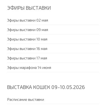
ЭФИРЫ ВЫСТАВКИ
Эфиры выставки 02 мая
Эфиры выставки 09 мая
Эфиры выставки 10 мая
Эфиры выставки 16 мая
Эфиры выставки 17 мая
Эфиры марафона 14 июня
ВЫСТАВКА КОШЕК 09-10.05.2026
Расписание выставки