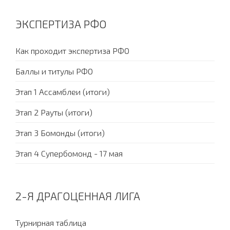
ЭКСПЕРТИЗА РФО
Как проходит экспертиза РФО
Баллы и титулы РФО
Этап 1 Ассамблеи (итоги)
Этап 2 Рауты (итоги)
Этап 3 Бомонды (итоги)
Этап 4 Супербомонд - 17 мая
2-Я ДРАГОЦЕННАЯ ЛИГА
Турнирная таблица