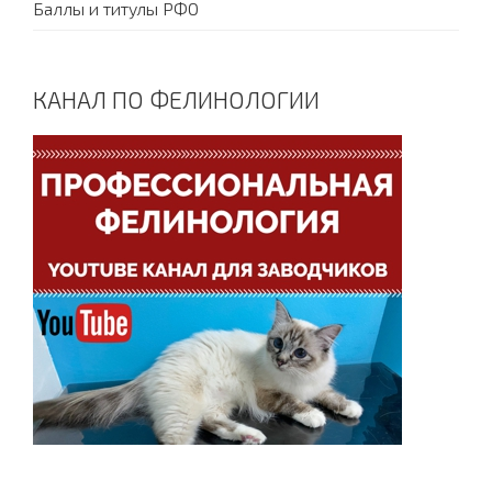
Баллы и титулы РФО
КАНАЛ ПО ФЕЛИНОЛОГИИ