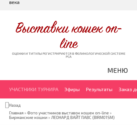
века
Выставки кошек on-
line
ОЦЕНКИ И ТИТУЛЫ РЕГИСТРИРУЮТСЯ В ФЕЛИНОЛОГИЧЕСКОЙ СИСТЕМЕ
PCA
МЕНЮ
УЧАСТНИКИ ТУРНИРА
Эфиры
Результаты
Заказ 
Назад
Главная
»
Фото участников выставок кошек on-line
»
Бирманские кошки
»
ЛЕОНАРД ВАЙТ ПАВС (BIRM01SM)