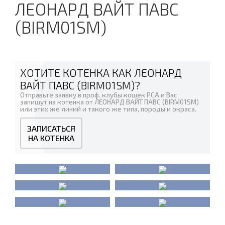
ЛЕОНАРД ВАЙТ ПАВС
(BIRM01SM)
ХОТИТЕ КОТЕНКА КАК ЛЕОНАРД
ВАЙТ ПАВС (BIRM01SM)?
Отправьте заявку в проф. клубы кошек PCA и Вас
запишут на котенка от ЛЕОНАРД ВАЙТ ПАВС (BIRM01SM)
или этих же линий и такого же типа, породы и окраса.
ЗАПИСАТЬСЯ
НА КОТЕНКА