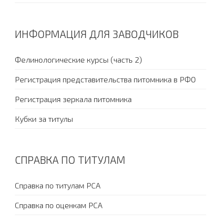
ИНФОРМАЦИЯ ДЛЯ ЗАВОДЧИКОВ
Фелинологические курсы (часть 2)
Регистрация представительства питомника в РФО
Регистрация зеркала питомника
Кубки за титулы
СПРАВКА ПО ТИТУЛАМ
Справка по титулам PCA
Справка по оценкам PCA