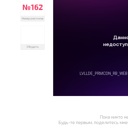
№162
Номер участника
Обсудить
Пока никто н
Будь-те первым, поделитесь мне