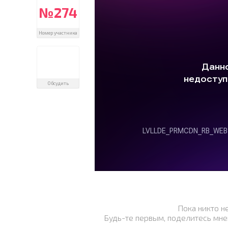
№274
Номер участника
Обсудить
Пока никто н
Будь-те первым, поделитесь мне