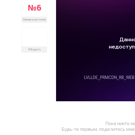
№6
Номер участника
Обсудить
Пока никто н
Будь-те первым, поделитесь мне