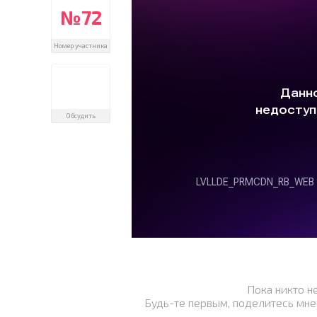
№72
Номер участника
Обсудить
Пока никто н
Будь-те первым, поделитесь мне