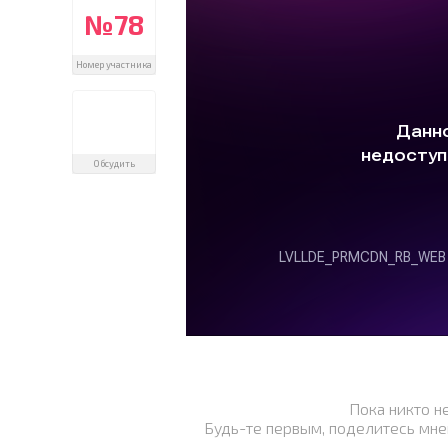
№78
Номер участника
Обсудить
Пока никто н
Будь-те первым, поделитесь мне