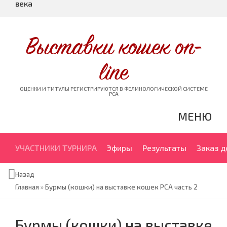
века
Выставки кошек on-
line
ОЦЕНКИ И ТИТУЛЫ РЕГИСТРИРУЮТСЯ В ФЕЛИНОЛОГИЧЕСКОЙ СИСТЕМЕ
PCA
МЕНЮ
УЧАСТНИКИ ТУРНИРА
Эфиры
Результаты
Заказ 
Назад
Главная
»
Бурмы (кошки) на выставке кошек PCA часть 2
Бурмы (кошки) на выставке