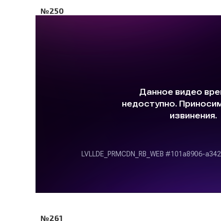
№250
№261