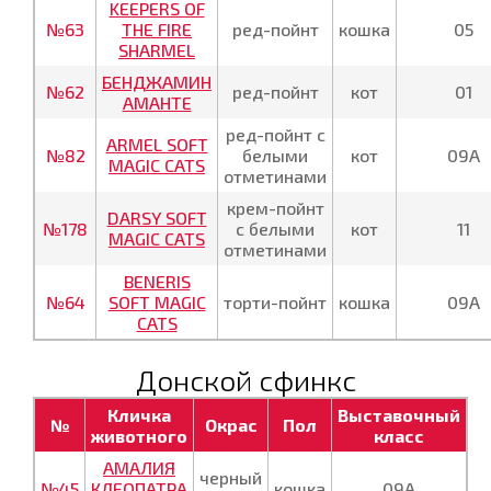
KEEPERS OF
№63
THE FIRE
ред-пойнт
кошка
05
SHARMEL
БЕНДЖАМИН
№62
ред-пойнт
кот
01
АМАНТЕ
ред-пойнт с
ARMEL SOFT
№82
белыми
кот
09А
MAGIC CATS
отметинами
крем-пойнт
DARSY SOFT
№178
с белыми
кот
11
MAGIC CATS
отметинами
BENERIS
№64
SOFT MAGIC
торти-пойнт
кошка
09А
CATS
Донской сфинкс
Кличка
Выставочный
№
Окрас
Пол
животного
класс
АМАЛИЯ
черный
№45
КЛЕОПАТРА
кошка
09А