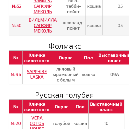
ЗАМИРА
блю-
№52
САПФИР
табби-
кошка
05
МЕКОЛЬ
пойнт
ВИЛЬМИЛЛА
шоколад-
№50
САПФИР
кошка
05
пойнт
МЕКОЛЬ
Фолмакс
Кличка
Выставочны
№
Окрас
Пол
животного
класс
лиловый
SAPPHIRE
№96
мраморный
кошка
09А
LASKA
с белым
Русская голубая
Кличка
Выставочный
№
Окрас
Пол
животного
класс
VERA
№20
COTOS
голубой
кошка
10
HOUSE