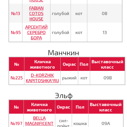
FABIAN
№13
COTOS
голубой
кот
08
HOUSE
АРСЕНТИЙ
№95
СЕРЕБРО
голубой
кот
13
БОРА
Манчкин
Кличка
Выставочный
№
Окрас
Пол
животного
класс
D-KORZHIK
№225
рыжий
кот
09В
KAPITOSHKA*RU
Эльф
Кличка
Выставочный
№
Окрас
Пол
животного
класс
BELLA
сил-
№197
MAGNIFICENT
кошка
09А
пойнт