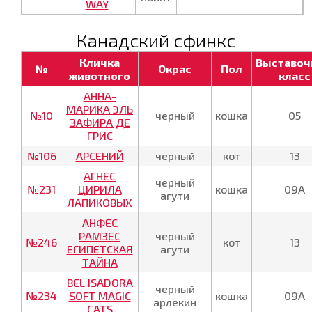
WAY
Канадский сфинкс
Кличка
Выставо
№
Окрас
Пол
животного
класс
АННА-
МАРИКА ЭЛЬ
№10
черный
кошка
05
ЗАФИРА ДЕ
ГРИС
№106
АРСЕНИЙ
черный
кот
13
АГНЕС
черный
№231
ЦИРИЛА
кошка
09А
агути
ЛАПИКОВЫХ
АНФЕС
РАМЗЕС
черный
№246
кот
13
ЕГИПЕТСКАЯ
агути
ТАЙНА
BEL ISADORA
черный
№234
SOFT MAGIC
кошка
09А
арлекин
CATS