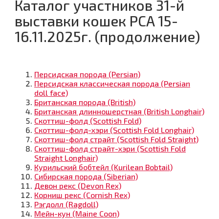
Каталог участников 31-й
выставки кошек PCA 15-
16.11.2025г. (продолжение)
Персидская порода (Persian)
Персидская классическая порода (Persian
doll face)
Британская порода (British)
Британская длинношерстная (British Longhair)
Скоттиш-фолд (Scottish Fold)
Скоттиш-фолд-хэри (Scottish Fold Longhair)
Скоттиш-фолд страйт (Scottish Fold Straight)
Скоттиш-фолд страйт-хэри (Scottish Fold
Straight Longhair)
Курильский бобтейл (Kurilean Bobtail)
Сибирская порода (Siberian)
Девон рекс (Devon Rex)
Корниш рекс (Cornish Rex)
Рэгдолл (Ragdoll)
Мейн-кун (Maine Coon)