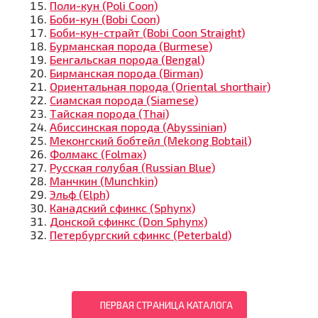
Поли-кун (Poli Coon)
Боби-кун (Bobi Coon)
Боби-кун-страйт (Bobi Coon Straight)
Бурманская порода (Burmese)
Бенгальская порода (Bengal)
Бирманская порода (Birman)
Ориентальная порода (Oriental shorthair)
Сиамская порода (Siamese)
Тайская порода (Thai)
Абиссинская порода (Abyssinian)
Меконгский бобтейл (Mekong Bobtail)
Фолмакс (Folmax)
Русская голубая (Russian Blue)
Манчкин (Munchkin)
Эльф (Elph)
Канадский сфинкс (Sphynx)
Донской сфинкс (Don Sphynx)
Петербургский сфинкс (Peterbald)
ПЕРВАЯ СТРАНИЦА КАТАЛОГА