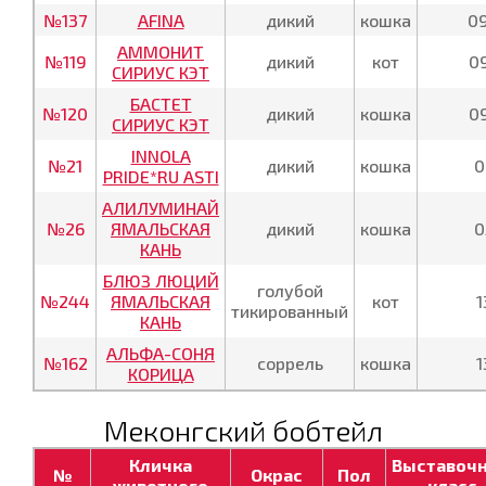
№137
AFINA
дикий
кошка
0
АММОНИТ
№119
дикий
кот
0
СИРИУС КЭТ
БАСТЕТ
№120
дикий
кошка
0
СИРИУС КЭТ
INNOLA
№21
дикий
кошка
0
PRIDE*RU ASTI
АЛИЛУМИНАЙ
№26
ЯМАЛЬСКАЯ
дикий
кошка
0
КАНЬ
БЛЮЗ ЛЮЦИЙ
голубой
№244
ЯМАЛЬСКАЯ
кот
1
тикированный
КАНЬ
АЛЬФА-СОНЯ
№162
соррель
кошка
1
КОРИЦА
Меконгский бобтейл
Кличка
Выставоч
№
Окрас
Пол
животного
класс