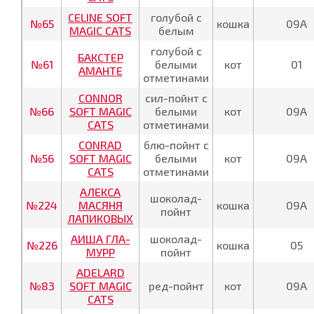
CELINE SOFT
голубой с
№65
кошка
09А
MAGIC CATS
белым
голубой с
БАКСТЕР
№61
белыми
кот
01
АМАНТЕ
отметинами
CONNOR
сил-пойнт с
№66
SOFT MAGIC
белыми
кот
09А
CATS
отметинами
CONRAD
блю-пойнт с
№56
SOFT MAGIC
белыми
кот
09А
CATS
отметинами
АЛЕКСА
шоколад-
№224
МАСЯНЯ
кошка
09А
пойнт
ЛАПИКОВЫХ
АИША ГЛА-
шоколад-
№226
кошка
05
МУРР
пойнт
ADELARD
№83
SOFT MAGIC
ред-пойнт
кот
09А
CATS