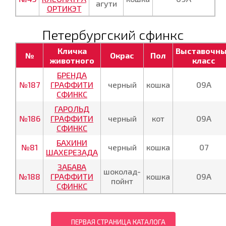
агути
ОРТИКЭТ
Петербургский сфинкс
Кличка
Выставочн
№
Окрас
Пол
животного
класс
БРЕНДА
№187
ГРАФФИТИ
черный
кошка
09А
СФИНКС
ГАРОЛЬД
№186
ГРАФФИТИ
черный
кот
09А
СФИНКС
БАХИНИ
№81
черный
кошка
07
ШАХЕРЕЗАДА
ЗАБАВА
шоколад-
№188
ГРАФФИТИ
кошка
09А
пойнт
СФИНКС
ПЕРВАЯ СТРАНИЦА КАТАЛОГА