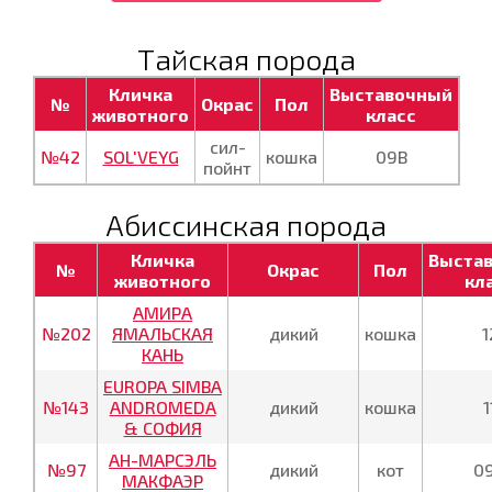
Тайская порода
Кличка
Выставочный
№
Окрас
Пол
животного
класс
сил-
№42
SOL'VEYG
кошка
09В
пойнт
Абиссинская порода
Кличка
Выста
№
Окрас
Пол
животного
кл
АМИРА
№202
ЯМАЛЬСКАЯ
дикий
кошка
1
КАНЬ
EUROPA SIMBA
№143
ANDROMEDA
дикий
кошка
1
& СОФИЯ
АН-МАРСЭЛЬ
№97
дикий
кот
0
МАКФАЭР