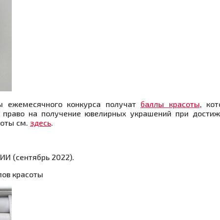
цы ежемесячного конкурса получат
баллы красоты
, ко
т право на получение ювелирных украшений при дости
соты см.
здесь
.
И (сентябрь 2022).
ллов красоты