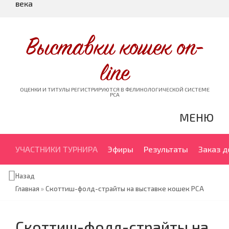
века
Выставки кошек on-
line
ОЦЕНКИ И ТИТУЛЫ РЕГИСТРИРУЮТСЯ В ФЕЛИНОЛОГИЧЕСКОЙ СИСТЕМЕ
PCA
МЕНЮ
УЧАСТНИКИ ТУРНИРА
Эфиры
Результаты
Заказ 
Назад
Главная
»
Скоттиш-фолд-страйты на выставке кошек PCA
Скоттиш-фолд-страйты на