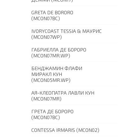
GRETA DE BORORO
(MCON07BC)
IVORYCOAST TESSIA & МАУРИС
(MCON07WP)
ГАБРИЕЛЛА ДЕ БОРОРО
(MCON07MR.WP)
БЕНДЖАМИН ФЛАФИ
МИРАКЛ КУН
(MCON05MR.WP)
АЯ-КЛЕОПАТРА ЛАВЛИ КУН
(MCON07MR)
ГРЕТА ДЕ БОРОРО
(MCON07BC)
CONTESSA IRMARIS (MCON02)