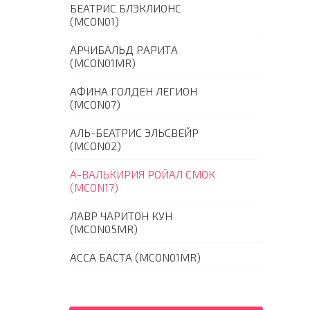
БЕАТРИС БЛЭКЛИОНС
(MCON01)
АРЧИБАЛЬД РАРИТА
(MCON01MR)
АФИНА ГОЛДЕН ЛЕГИОН
(MCON07)
АЛЬ-БЕАТРИС ЭЛЬСВЕЙР
(MCON02)
А-ВАЛЬКИРИЯ РОЙАЛ СМОК
(MCON17)
ЛАВР ЧАРИТОН КУН
(MCON05MR)
АССА БАСТА (MCON01MR)