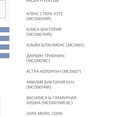
АЛЕКС СТАРК КЭТС
(MCON01MR)
АЛИСА ВИКТОРИЯ
(MCON07MR)
АЛЬФА БЛЭКЛИОНС (MCON01)
ДАРВИН ТРИОНИКС
(MCON01BC)
АСТРА КОЛОРКУН (MCON07)
АМАЛИЯ ВИКТОРИЯ КУН
(MCON01MR)
ВАСИЛИСА & ГЛАМУРНАЯ
КОШКА (MCON07MR.BC)
ZARA MERIIL COON