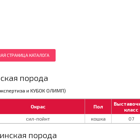
ВАЯ СТРАНИЦА КАТАЛОГА
ская порода
 экспертиза и КУБОК ОЛИМП)
Выставоч
Окрас
Пол
класс
сил-пойнт
кошка
07
инская порода