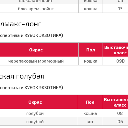
шоколад-пойнт
кошка
03
блю-крем-пойнт
кошка
13
лмакс-лонг
экспертиза и КУБОК ЭКЗОТИКА)
Выставоч
Окрас
Пол
класс
черепаховый мраморный
кошка
09В
ская голубая
экспертиза и КУБОК ЭКЗОТИКА)
Выставоч
Окрас
Пол
класс
голубой
кошка
08
голубой
кот
06