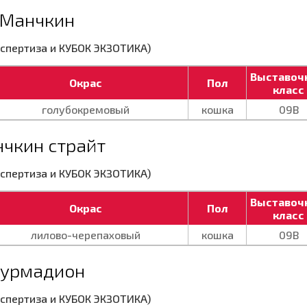
Манчкин
экспертиза и КУБОК ЭКЗОТИКА)
Выставоч
Окрас
Пол
класс
голубокремовый
кошка
09В
чкин страйт
экспертиза и КУБОК ЭКЗОТИКА)
Выставоч
Окрас
Пол
класс
лилово-черепаховый
кошка
09В
урмадион
экспертиза и КУБОК ЭКЗОТИКА)