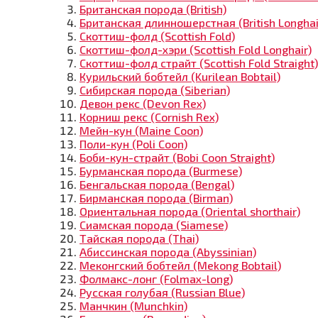
Британская порода (British)
Британская длинношерстная (British Longhai
Скоттиш-фолд (Scottish Fold)
Скоттиш-фолд-хэри (Scottish Fold Longhair)
Скоттиш-фолд страйт (Scottish Fold Straight)
Курильский бобтейл (Kurilean Bobtail)
Сибирская порода (Siberian)
Девон рекс (Devon Rex)
Корниш рекс (Cornish Rex)
Мейн-кун (Maine Coon)
Поли-кун (Poli Coon)
Боби-кун-страйт (Bobi Coon Straight)
Бурманская порода (Burmese)
Бенгальская порода (Bengal)
Бирманская порода (Birman)
Ориентальная порода (Oriental shorthair)
Сиамская порода (Siamese)
Тайская порода (Thai)
Абиссинская порода (Abyssinian)
Меконгский бобтейл (Mekong Bobtail)
Фолмакс-лонг (Folmax-long)
Русская голубая (Russian Blue)
Манчкин (Munchkin)