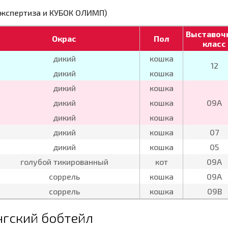
 экспертиза и КУБОК ОЛИМП)
Выставоч
Окрас
Пол
класс
дикий
кошка
12
дикий
кошка
дикий
кошка
дикий
кошка
09А
дикий
кошка
дикий
кошка
07
дикий
кошка
05
голубой тикированный
кот
09А
соррель
кошка
09А
соррель
кошка
09В
гский бобтейл