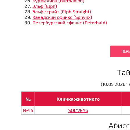
Бурмадион (Burmadion)
Эльф (Elph)
Эльф страйт (Elph Straight)
Канадский сфинкс (Sphynx)
Петербургский сфинкс (Peterbald)
ПЕР
Тай
(10.05.2026г
№
Кличка животного
№45
SOL'VEYG
Абисс